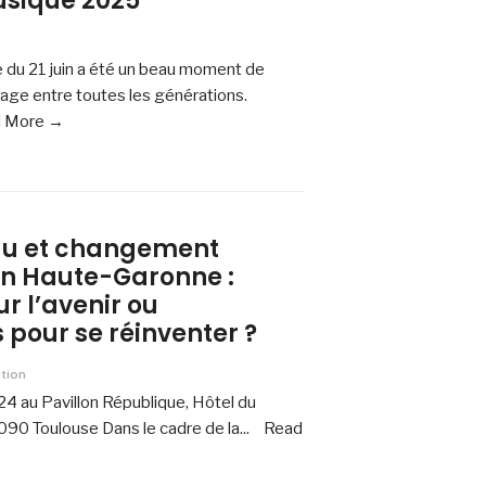
usique 2025
e du 21 juin a été un beau moment de
rtage entre toutes les générations.
 More →
Eau et changement
en Haute-Garonne :
 l’avenir ou
 pour se réinventer ?
tion
4 au Pavillon République, Hôtel du
090 Toulouse Dans le cadre de la
...
Read