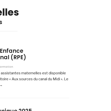
lles
s
e Enfance
al (RPE)
formation
 assistantes maternelles est disponible
itoire « Aux sources du canal du Midi ». Le
 →