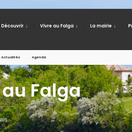
Découvrir
Vivre au Falga
La mairie
P
Actualités
Agenda
 au Falga
ais