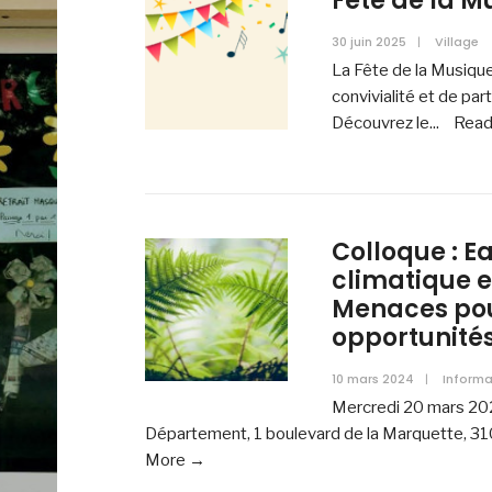
Fête de la M
30 juin 2025
|
Village
La Fête de la Musiqu
convivialité et de pa
Découvrez le
...
Read
Colloque : 
climatique 
Menaces pour
opportunités
10 mars 2024
|
Informa
Mercredi 20 mars 202
Département, 1 boulevard de la Marquette, 31
More →