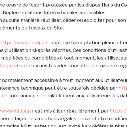
ne œuvre de l’esprit protégée par les dispositions du Co
es Réglementations Internationales applicables.
en aucune manière réutiliser, céder ou exploiter pour s
éléments ou travaux du Site.
https://www.lefalga.fr
implique l’acceptation pleine et e
 d’utilisation ci-après décrites. Ces conditions d’utilisa
e modifiées ou complétées à tout moment, les utilisateu
falga.fr
sont donc invités à les consulter de manière régu
st normalement accessible à tout moment aux utilisateur
ntenance technique peut être toutefois décidée par
htt
rs de communiquer préalablement aux utilisateurs les da
/www.lefalga.fr
est mis à jour régulièrement par
https:/
 même façon, les mentions légales peuvent être modifié
nmoins à l’utilisateur qui est invité à s’y référer le plu