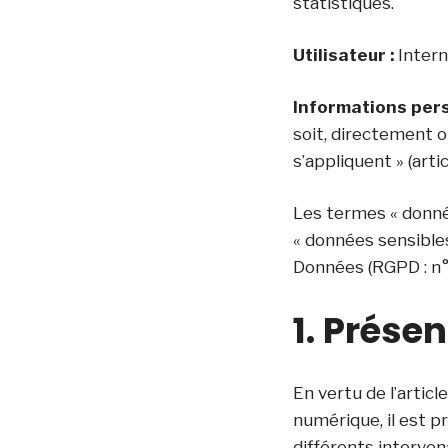
statistiques.
Utilisateur :
Intern
Informations pers
soit, directement o
s’appliquent » (artic
Les termes « donnée
« données sensibles
Données (RGPD : n
1. Présen
En vertu de l’artic
numérique, il est p
différents intervena