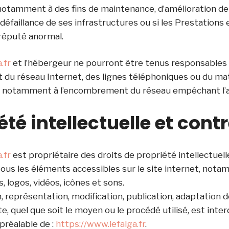
notamment à des fins de maintenance, d’amélioration de
 défaillance de ses infrastructures ou si les Prestations 
 réputé anormal.
.fr
et l’hébergeur ne pourront être tenus responsables 
du réseau Internet, des lignes téléphoniques ou du mat
ié notamment à l’encombrement du réseau empêchant l’a
été intellectuelle et cont
.fr
est propriétaire des droits de propriété intellectuell
tous les éléments accessibles sur le site internet, nota
 logos, vidéos, icônes et sons.
 représentation, modification, publication, adaptation d
, quel que soit le moyen ou le procédé utilisé, est inter
 préalable de :
https://www.lefalga.fr
.