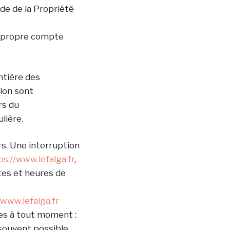
de de la Propriété
on propre compte
ntière des
tion sont
rs du
lière.
s. Une interruption
ps://www.lefalga.fr
,
tes et heures de
/www.lefalga.fr
es à tout moment :
s souvent possible