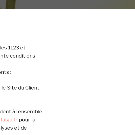
les 1123 et
ente conditions
nts :
e Site du Client,
dent à l’ensemble
falga.fr
pour la
alyses et de