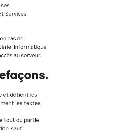
 ses
et Services
en cas de
ériel informatique
ccès au serveur.
refaçons.
e et détient les
mment les textes,
e tout ou partie
dite, sauf