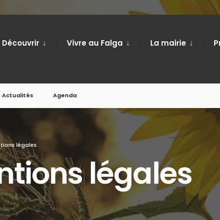
Découvrir
Vivre au Falga
La mairie
P
Actualités
Agenda
tions légales
tions légales