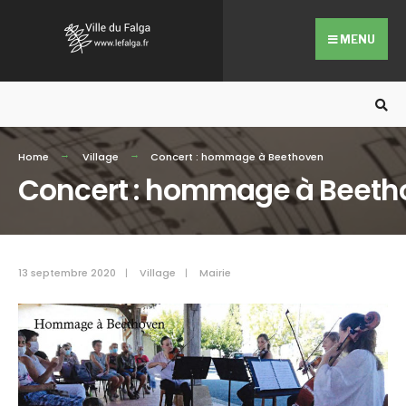
Search
Skip
for:
to
MENU
content
Home
Village
Concert : hommage à Beethoven
Concert : hommage à Beet
13 septembre 2020
|
Village
|
Mairie