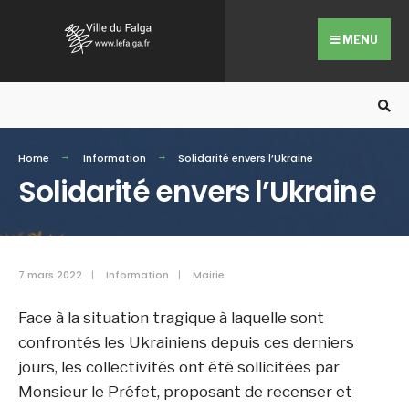
Search
Skip
for:
to
MENU
content
Home
Information
Solidarité envers l’Ukraine
Solidarité envers l’Ukraine
7 mars 2022
|
Information
|
Mairie
Face à la situation tragique à laquelle sont
confrontés les Ukrainiens depuis ces derniers
jours, les collectivités ont été sollicitées par
Monsieur le Préfet, proposant de recenser et