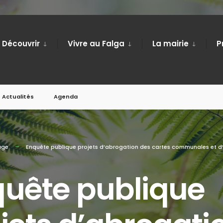
Découvrir
Vivre au Falga
La mairie
P
Actualités
Agenda
age
Enquête publique projets d’abrogation des cartes communales et d
uête publique