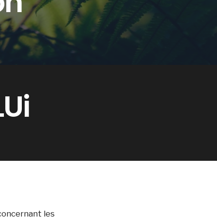
on
LUi
concernant les