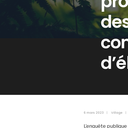
pro
des
co
d’é
6 mars 2023
|
Village
|
L’enquête publique