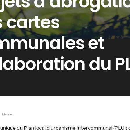
jets d’abrogati
 cartes
mmunales et
laboration du P
Mairie
 unique du Plan local d’urbanisme intercommunal (PLUi) 