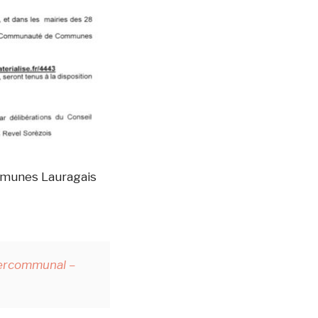
ommunes Lauragais
tercommunal –