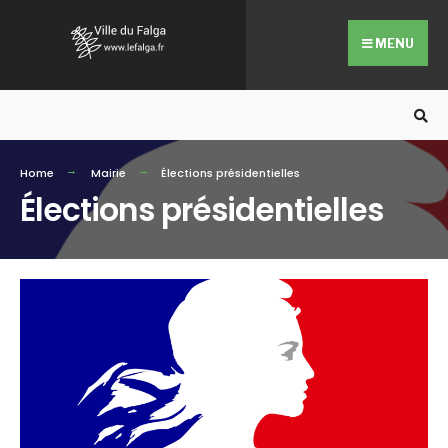
Search
Skip
for:
to
MENU
content
Home
Mairie
Élections présidentielles
Élections présidentielles