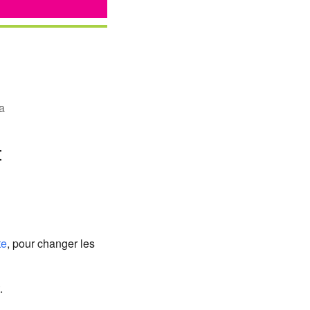
a
t
Office 365
Out
te
, pour changer les
.