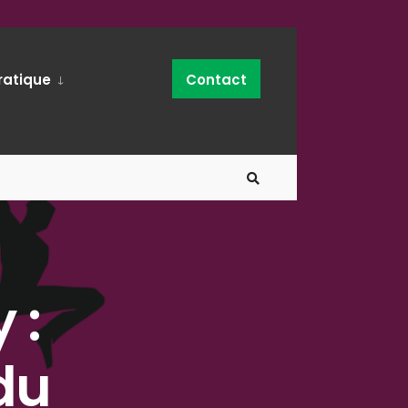
ratique
Contact
 :
du