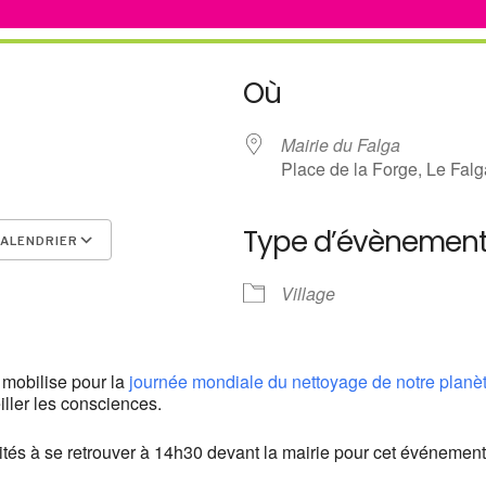
Où
Mairie du Falga
Place de la Forge, Le Falg
Type d’évènemen
ALENDRIER
Calendrier Google
iCalendar
Village
 mobilise pour la
journée mondiale du nettoyage de notre planè
ller les consciences.
vités à se retrouver à 14h30 devant la mairie pour cet événement