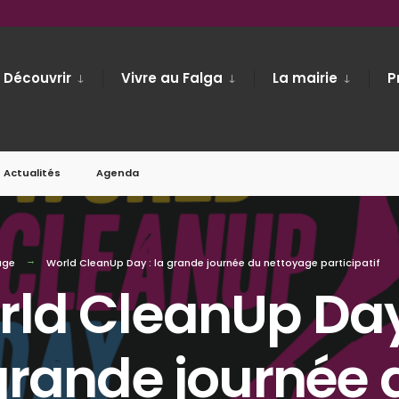
Découvrir
Vivre au Falga
La mairie
P
Actualités
Agenda
age
World CleanUp Day : la grande journée du nettoyage participatif
ld CleanUp Day
grande journée 