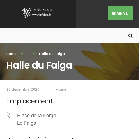
Search
Skip
for:
to
MENU
content
Home
Halle du Falga
Halle du Falga
28 décembre 2020
|
|
Mairie
Emplacement
Place de la Forge
Le Falga