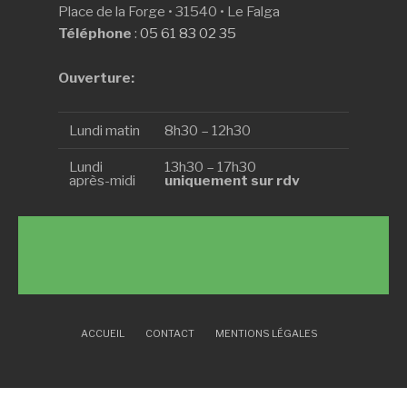
Place de la Forge • 31540 • Le Falga
Téléphone
:
05 61 83 02 35
Ouverture:
Lundi matin
8h30 – 12h30
Lundi
13h30 – 17h30
après-midi
uniquement sur rdv
ACCUEIL
CONTACT
MENTIONS LÉGALES
Copyright © Mairie Le Falga