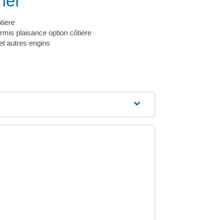
mer
tière
rmis plaisance option côtière
et autres engins