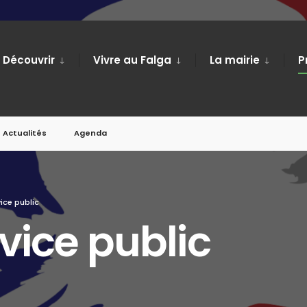
Découvrir
Vivre au Falga
La mairie
P
Actualités
Agenda
ice public
vice public