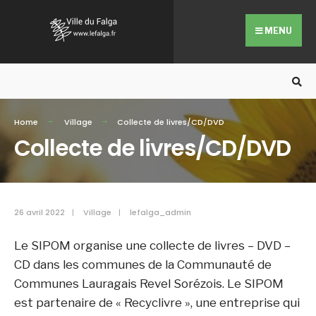
Search
Skip
for:
to
MENU
content
Home
Village
Collecte de livres/CD/DVD
Collecte de livres/CD/DVD
26 avril 2022
|
Village
|
lefalga_admin
Le SIPOM organise une collecte de livres – DVD –
CD dans les communes de la Communauté de
Communes Lauragais Revel Sorézois. Le SIPOM
est partenaire de « Recyclivre », une entreprise qui