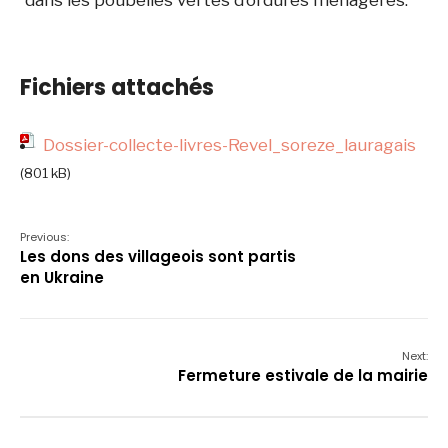
dans les poubelles vertes d’ordures ménagères.
Fichiers attachés
Dossier-collecte-livres-Revel_soreze_lauragais
(801 kB)
Previous:
Les dons des villageois sont partis
en Ukraine
Next:
Fermeture estivale de la mairie