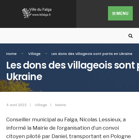
Search
Skip
for:
to
MENU
content
Home
Village
Les dons des villageois sont partis en Ukraine
Les dons des villageois sont 
Ukraine
4 avril 2022
|
Village
|
Mairie
Conseiller municipal au Falga, Nicolas Lessieux, a
informé la Mairie de l’organisation d’un convoi
citoyen piloté par Daniel, transportant en Pologne