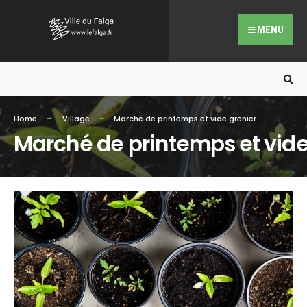
Search
Skip
for:
to
MENU
content
Home
Village
Marché de printemps et vide grenier
Marché de printemps et vide