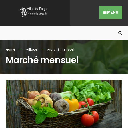
Search
Skip
for:
to
MENU
content
Home
Village
Marché mensuel
Marché mensuel