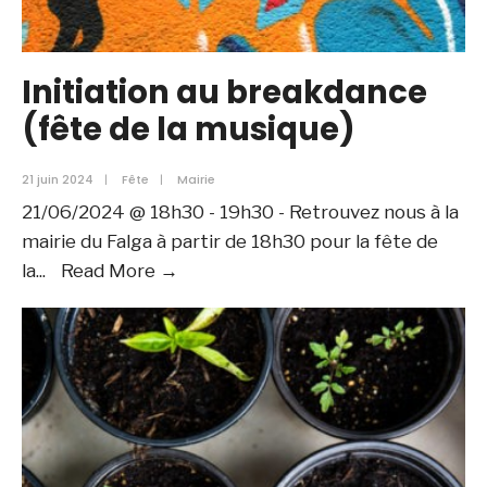
Initiation au breakdance
(fête de la musique)
21 juin 2024
|
Fête
|
Mairie
21/06/2024 @ 18h30 - 19h30 - Retrouvez nous à la
mairie du Falga à partir de 18h30 pour la fête de
Initiation
la
...
Read More →
au
breakdance
(fête
de
la
musique)