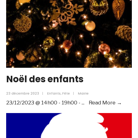
Noël des enfants
23 décembre 2023
|
Enfants
,
Fête
|
Mairie
Noël
23/12/2023 @ 14h00 - 19h00 -
...
Read More →
des
enfan