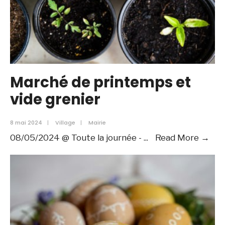
Marché de printemps et
vide grenier
8 mai 2024
|
Village
|
Mairie
Mar
08/05/2024 @ Toute la journée -
...
Read More →
de
pri
et
vid
gre