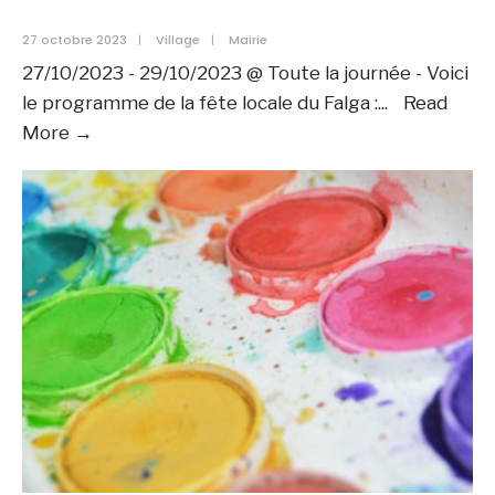
27 octobre 2023
|
Village
|
Mairie
27/10/2023 - 29/10/2023 @ Toute la journée - Voici
le programme de la fête locale du Falga :
...
Read
Fête
More →
locale
de
la
Saint-
Martin