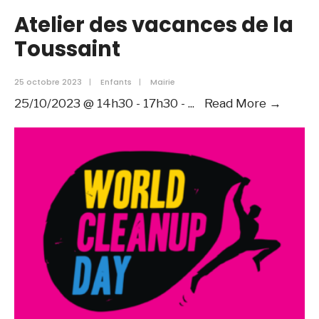
Atelier des vacances de la
Toussaint
25 octobre 2023
|
Enfants
|
Mairie
Atelier
25/10/2023 @ 14h30 - 17h30 -
...
Read More →
des
vacan
de
la
Toussa