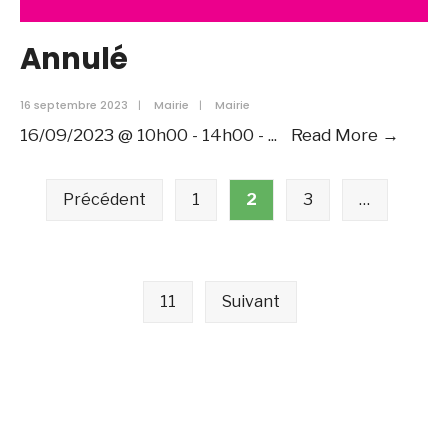
Annulé
16 septembre 2023
|
Mairie
|
Mairie
Annul
16/09/2023 @ 10h00 - 14h00 -
...
Read More →
Pagination
Précédent
1
2
3
…
des
publications
11
Suivant