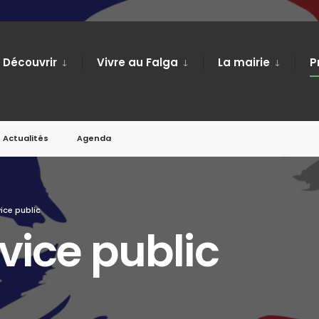
Découvrir
Vivre au Falga
La mairie
P
Actualités
Agenda
ice public
vice public