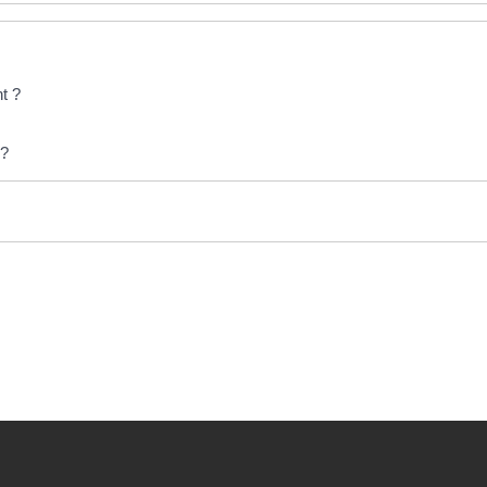
t ?
 ?