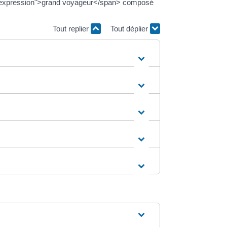
s="expression">grand voyageur</span> composé
Tout replier
Tout déplier