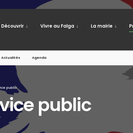
Découvrir
Vivre au Falga
La mairie
P
Actualités
Agenda
ice public
vice public