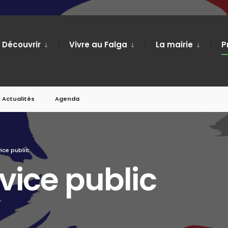
Découvrir
Vivre au Falga
La mairie
P
Actualités
Agenda
ice public
vice public