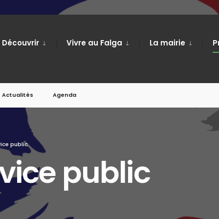
Découvrir
Vivre au Falga
La mairie
P
Actualités
Agenda
ice public
vice public