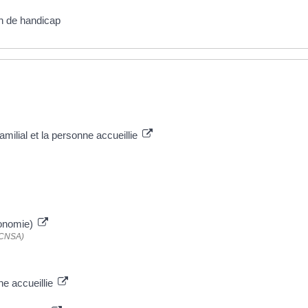
n de handicap
familial et la personne accueillie
tonomie)
 (CNSA)
ne accueillie