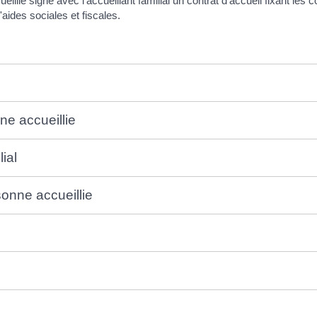
llie signe avec l'accueillant familial un contrat d'accueil fixant les 
'aides sociales et fiscales.
ne accueillie
lial
onne accueillie