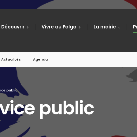
Découvrir
Vivre au Falga
La mairie
P
Actualités
Agenda
ice public
vice public