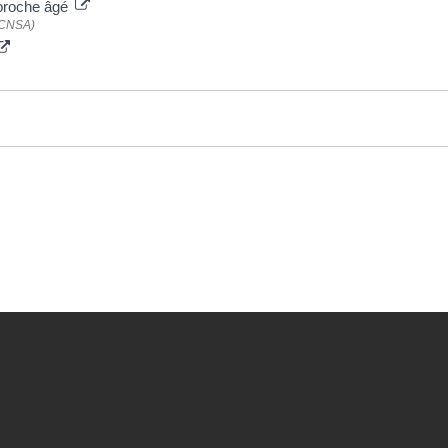
 proche âgé
 (CNSA)